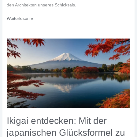
den Architekten unseres Schicksals.
Selbstreflexion
Weiterlesen »
als
Schlüssel
zur
Zielerreichung
Ikigai entdecken: Mit der
japanischen Glücksformel zu