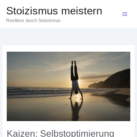
Zum
Stoizismus meistern
Inhalt
springen
Resilienz durch Stoizismus
Kaizen: Selbstoptimierung