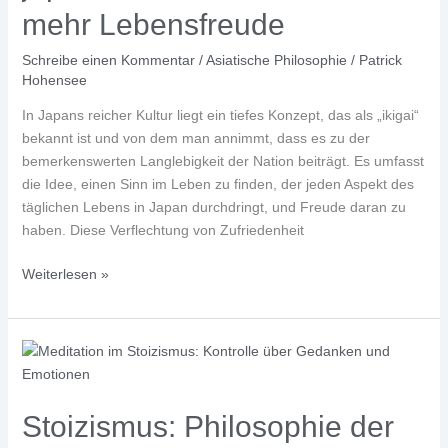
mehr Lebensfreude
Schreibe einen Kommentar
/
Asiatische Philosophie
/
Patrick
Hohensee
In Japans reicher Kultur liegt ein tiefes Konzept, das als „ikigai“
bekannt ist und von dem man annimmt, dass es zu der
bemerkenswerten Langlebigkeit der Nation beiträgt. Es umfasst
die Idee, einen Sinn im Leben zu finden, der jeden Aspekt des
täglichen Lebens in Japan durchdringt, und Freude daran zu
haben. Diese Verflechtung von Zufriedenheit
Ikigai
Weiterlesen »
entdecken:
Mit
der
japanischen
Glücksformel
zu
Stoizismus: Philosophie der
mehr