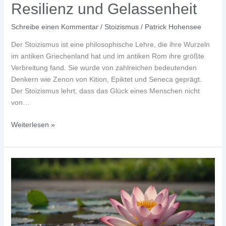
Lebensfreude
Resilienz und Gelassenheit
Schreibe einen Kommentar
/
Stoizismus
/
Patrick Hohensee
Der Stoizismus ist eine philosophische Lehre, die ihre Wurzeln
im antiken Griechenland hat und im antiken Rom ihre größte
Verbreitung fand. Sie wurde von zahlreichen bedeutenden
Denkern wie Zenon von Kition, Epiktet und Seneca geprägt.
Der Stoizismus lehrt, dass das Glück eines Menschen nicht
von…
Stoizismus:
Weiterlesen »
Philosophie
der
Resilienz
und
Gelassenheit